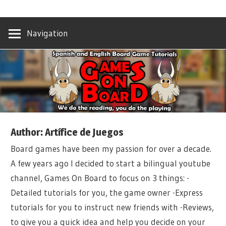
Skip
We
GAMES
to
do
Navigation
content
the
ON
reading,
you
BOARD
do
the
playing
Author:
Artífice de Juegos
Board games have been my passion for over a decade.
A few years ago I decided to start a bilingual youtube
channel, Games On Board to focus on 3 things: -
Detailed tutorials for you, the game owner -Express
tutorials for you to instruct new friends with -Reviews,
to give you a quick idea and help you decide on your