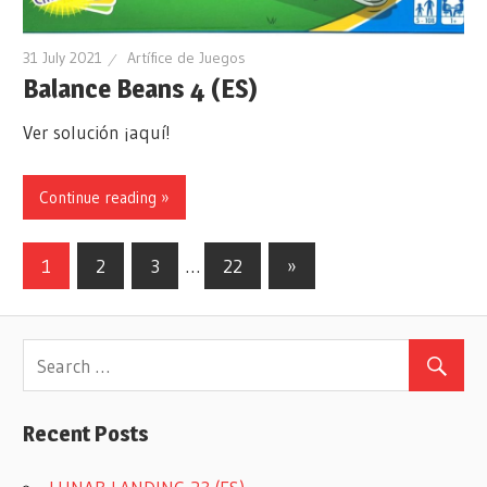
31 July 2021
Artífice de Juegos
Balance Beans 4 (ES)
Ver solución ¡aquí!
Continue reading »
Posts
Next
1
2
3
…
22
»
Posts
navigation
Recent Posts