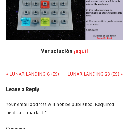
Ver solución
¡aquí!
@ARTIFICEDJUEGOS
RETOS DE
Previous
Next
LUNAR LANDING 8 (ES)
LUNAR LANDING 23 (ES)
Post
JUEGOS
1
Post:
Post:
SOLITARIOS
JUGADOR
navigation
Leave a Reply
PARA EL
ARTIFICE
CONFINAMIENTO
DE
Your email address will not be published.
Required
JUEGOS
fields are marked
*
COMPONENTES
CRISTOBAL
Comment