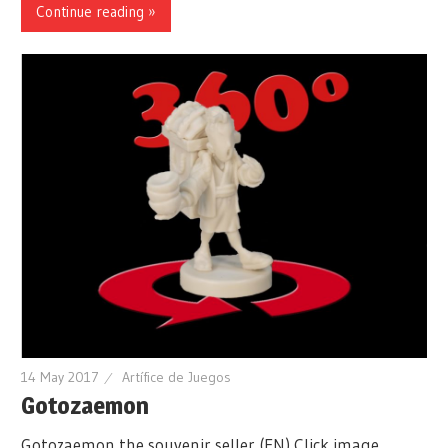
Continue reading »
14 May 2017
Artífice de Juegos
Gotozaemon
Gotozaemon the souvenir seller (EN) Click image