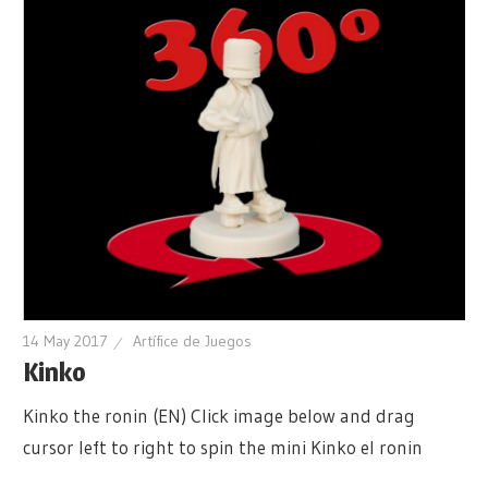
14 May 2017
Artífice de Juegos
Kinko
Kinko the ronin (EN) Click image below and drag
cursor left to right to spin the mini Kinko el ronin