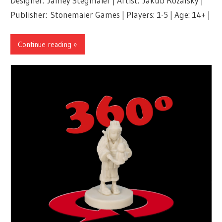
Designer: Jamey Stegmaier | Artist: Jakub Rozalsky |
Publisher: Stonemaier Games | Players: 1-5 | Age: 14+ |
Continue reading »