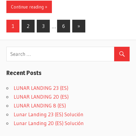
Continue reading »
Posts
Next
1
2
3
…
6
»
Posts
navigation
Recent Posts
LUNAR LANDING 23 (ES)
LUNAR LANDING 20 (ES)
LUNAR LANDING 8 (ES)
Lunar Landing 23 (ES) Solución
Lunar Landing 20 (ES) Solución