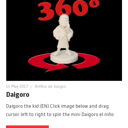
14 May 2017
Artífice de Juegos
Daigoro
Daigoro the kid (EN) Click image below and drag
cursor left to right to spin the mini Daigoro el niño