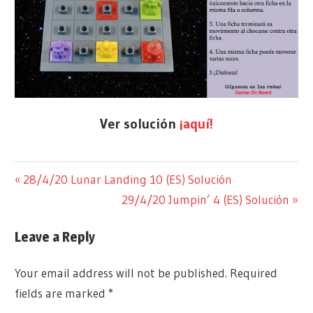
Ver solución
¡aquí!
@ARTIFICEDJUEGOS
RETOS DE
Previous
28/4/20 Lunar Landing 10 (ES) Solución
Post
JUEGOS
1
Post:
Next
29/4/20 Jumpin’ 4 (ES) Solución
SOLITARIOS
JUGADOR
navigation
Post:
PARA EL
ARTIFICE
Leave a Reply
CONFINAMIENTO
DE
JUEGOS
Your email address will not be published.
Required
COMPONENTES
fields are marked
*
CRISTOBAL